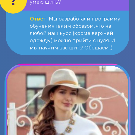
умею шить?
Ответ:
Мы разработали программу
обучения таким образом, что на
любой наш курс (кроме верхней
одежды) можно прийти с нуля. И
мы научим вас шить! Обещаем :)