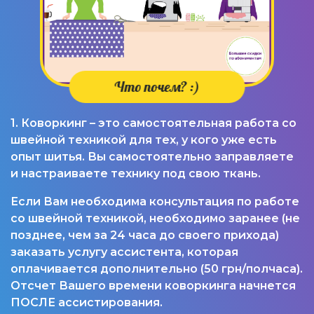
Что почем? :)
1. Коворкинг – это самостоятельная работа со
швейной техникой для тех, у кого уже есть
опыт шитья. Вы самостоятельно заправляете
и настраиваете технику под свою ткань.
Если Вам необходима консультация по работе
со швейной техникой, необходимо заранее (не
позднее, чем за 24 часа до своего прихода)
заказать услугу ассистента, которая
оплачивается дополнительно (50 грн/полчаса).
Отсчет Вашего времени коворкинга начнется
ПОСЛЕ ассистирования.