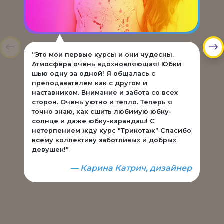
“Это мои первые курсы и они чудесны.
"Я
Атмосфера очень вдохновляющая! Юбки
ув
шью одну за одной! Я общалась с
мо
преподавателем как с другом и
ур
наставником. Внимание и забота со всех
бы
сторон. Очень уютно и тепло. Теперь я
вс
точно знаю, как сшить любимую юбку-
не
солнце и даже юбку-карандаш! С
ис
нетерпением жду курс "Трикотаж” Спасибо
ст
всему коллективу заботливых и добрых
не
девушек!"
вы
по
— Карина Катрич, дизайнер
че
во
ши
хо