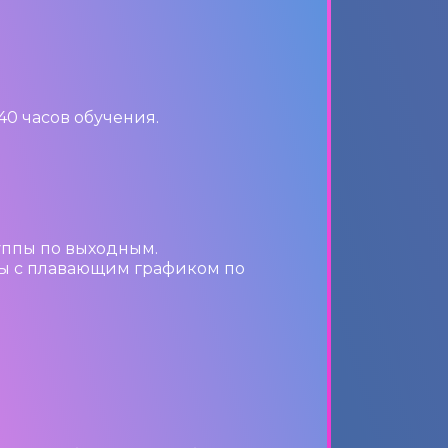
 40 часов обучения.
Группы по выходным.
пы с плавающим графиком по