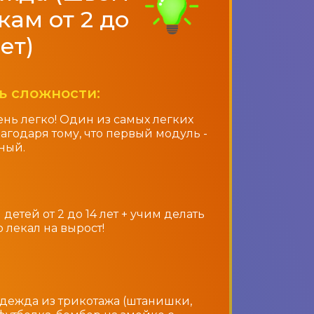
кам от 2 до
лет)
ь сложности:
очень легко! Один из самых легких
агодаря тому, что первый модуль -
ный.
детей от 2 до 14 лет + учим делать
 лекал на вырост!
:
одежда из трикотажа (штанишки,