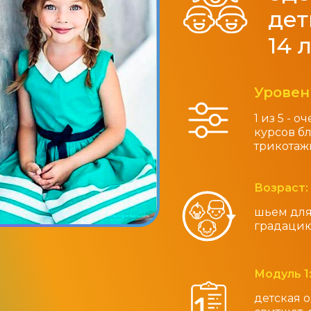
дет
14 
Уровен
1 из 5 - 
курсов бл
трикотаж
Возраст:
шьем для 
градацию
Модуль 1
детская 