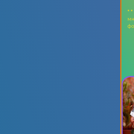
* 
мн
фо