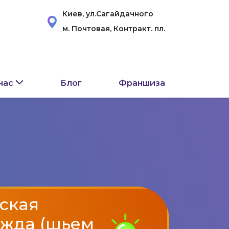
Киев, ул.Сагайдачного
м. Почтовая, Контракт. пл.
нас
Блог
Франшиза
ская
жда (шьем