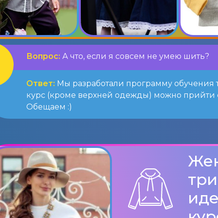
Вопрос:
А что, если я совсем не умею шить?
Ответ:
Мы разработали программу обучения т
курс (кроме верхней одежды) можно прийти с
Обещаем :)
Жен
три
иде
кур