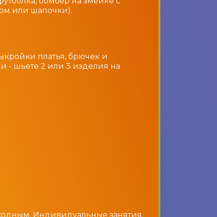
футболка, бомбер на змейке с
м или шапочки).
2
ыкройки платья, брючек и
и - шьете 2 или 3 изделия на
ыходным. Индивидуальные занятия.