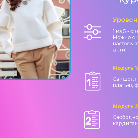
Уровен
1 из 5 - 
Можно с н
настольк
дети!
Модуль 1
Свишот, 
платье), 
Модуль 2
Свободное
кардиган