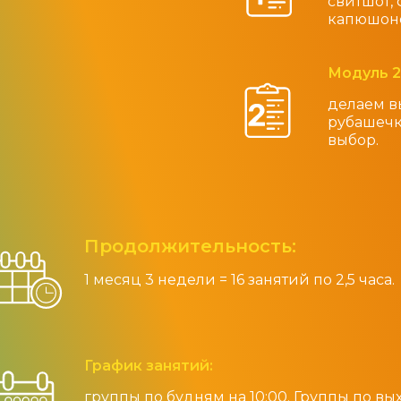
свитшот, 
капюшоно
Модуль 
делаем в
рубашечк
выбор.
Продолжительность:
1 месяц 3 недели = 16 занятий по 2,5 часа.
График занятий:
группы по будням на 10:00. Группы по в