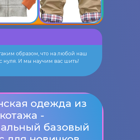
аким образом, что на любой наш
 нуля. И мы научим вас шить!
ская одежда из
котажа -
альный базовый
с для новичков