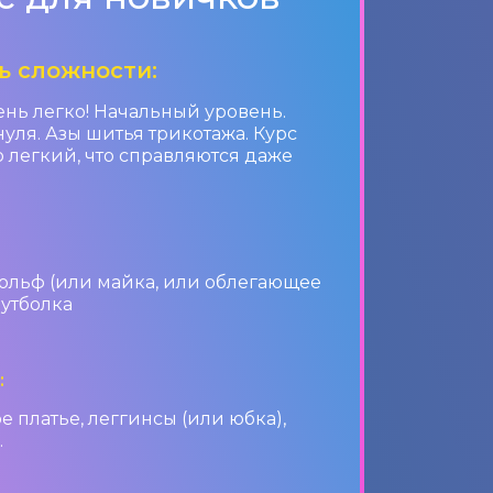
ь сложности:
очень легко! Начальный уровень.
уля. Азы шитья трикотажа. Курс
о легкий, что справляются даже
:
гольф (или майка, или облегающее
футболка
:
 платье, леггинсы (или юбка),
.