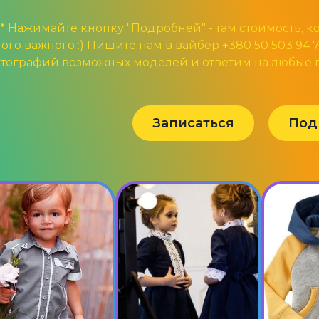
* * Нажимайте кнопку "Подробней" - там стоимость, 
ого важного :) Пишите нам в вайбер +380 50 503 94
тографий возможных моделей и ответим на любые 
Записаться
Под