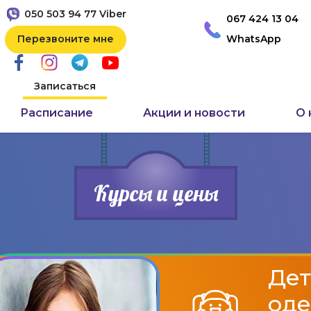
050 503 94 77 Viber
067 424 13 04
Перезвоните мне
WhatsApp
Записаться
Расписание
Акции и новости
О 
Курсы и цены
Дет
оде